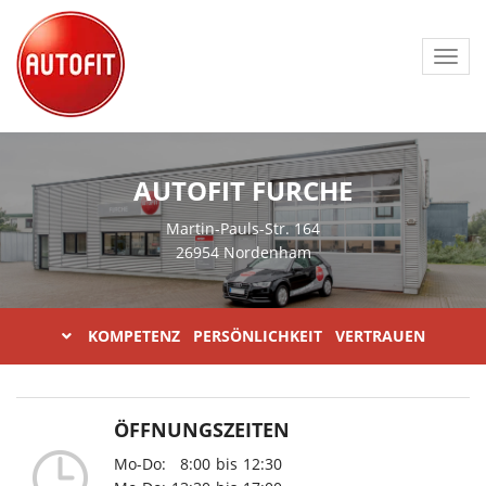
Toggl
navig
AUTOFIT FURCHE
Martin-Pauls-Str. 164
26954 Nordenham
KOMPETENZ PERSÖNLICHKEIT VERTRAUEN
ÖFFNUNGSZEITEN
Mo-Do:
8:00
bis
12:30