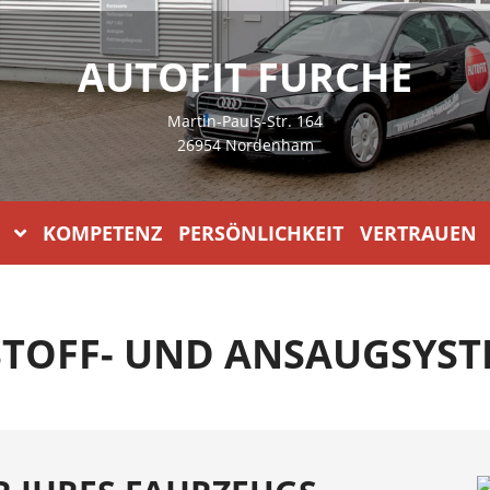
AUTOFIT FURCHE
Martin-Pauls-Str. 164
26954 Nordenham
KOMPETENZ PERSÖNLICHKEIT VERTRAUEN
STOFF- UND ANSAUGSYS