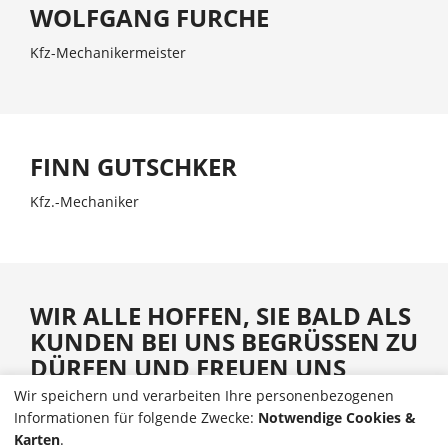
WOLFGANG FURCHE
Kfz-Mechanikermeister
FINN GUTSCHKER
Kfz.-Mechaniker
WIR ALLE HOFFEN, SIE BALD ALS
KUNDEN BEI UNS BEGRÜSSEN ZU D
ÜRFEN UND FREUEN UNS D
ARAUF, IHNEN UND IHREM A
Wir speichern und verarbeiten Ihre personenbezogenen
UTO ZU HELFEN.
Informationen für folgende Zwecke:
Notwendige Cookies &
Karten
.